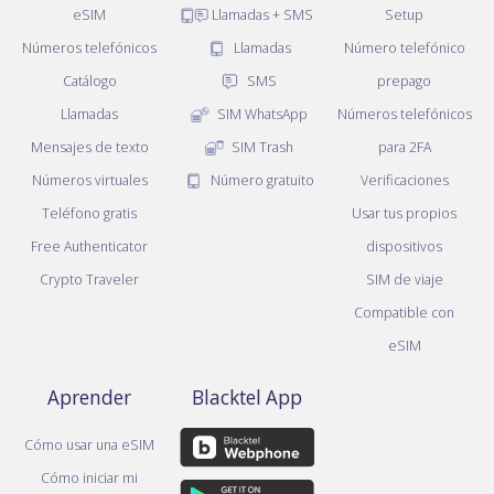
eSIM
Llamadas + SMS
Setup
Números telefónicos
Llamadas
Número telefónico
Catálogo
SMS
prepago
Llamadas
SIM WhatsApp
Números telefónicos
Mensajes de texto
SIM Trash
para 2FA
Números virtuales
Número gratuito
Verificaciones
Teléfono gratis
Usar tus propios
Free Authenticator
dispositivos
Crypto Traveler
SIM de viaje
Compatible con
eSIM
Aprender
Blacktel App
Cómo usar una eSIM
Cómo iniciar mi