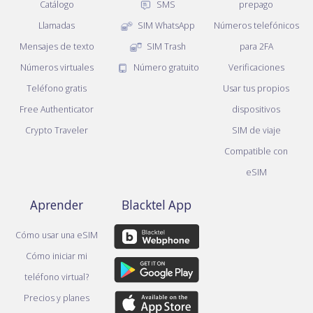
Catálogo
SMS
prepago
Llamadas
SIM WhatsApp
Números telefónicos
Mensajes de texto
SIM Trash
para 2FA
Números virtuales
Número gratuito
Verificaciones
Teléfono gratis
Usar tus propios
Free Authenticator
dispositivos
Crypto Traveler
SIM de viaje
Compatible con
eSIM
Aprender
Blacktel App
Cómo usar una eSIM
Cómo iniciar mi
teléfono virtual?
Precios y planes