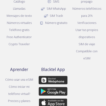
Catálogo
SMS
prepago
Llamadas
SIM WhatsApp
Números telefónicos
Mensajes de texto
SIM Trash
para 2FA
Números virtuales
Número gratuito
Verificaciones
Teléfono gratis
Usar tus propios
Free Authenticator
dispositivos
Crypto Traveler
SIM de viaje
Compatible con
eSIM
Aprender
Blacktel App
Cómo usar una eSIM
Cómo iniciar mi
teléfono virtual?
Precios y planes