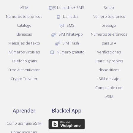
eSIM
Llamadas + SMS
Setup
Números telefónicos
Llamadas
Número telefónico
Catálogo
SMS
prepago
Llamadas
SIM WhatsApp
Números telefónicos
Mensajes de texto
SIM Trash
para 2FA
Números virtuales
Número gratuito
Verificaciones
Teléfono gratis
Usar tus propios
Free Authenticator
dispositivos
Crypto Traveler
SIM de viaje
Compatible con
eSIM
Aprender
Blacktel App
Cómo usar una eSIM
Cómo iniciar mi