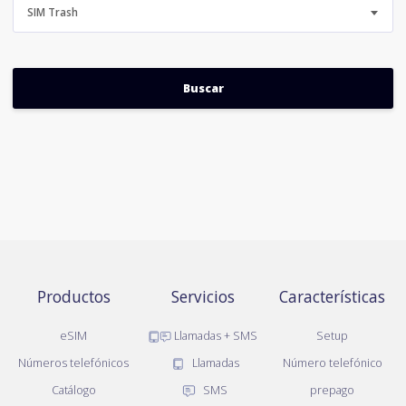
SIM Trash
Productos
Servicios
Características
eSIM
Llamadas + SMS
Setup
Números telefónicos
Llamadas
Número telefónico
Catálogo
SMS
prepago