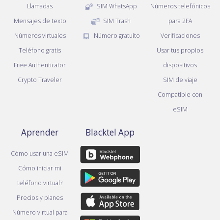
Llamadas
SIM WhatsApp
Números telefónicos
Mensajes de texto
SIM Trash
para 2FA
Números virtuales
Número gratuito
Verificaciones
Teléfono gratis
Usar tus propios
Free Authenticator
dispositivos
Crypto Traveler
SIM de viaje
Compatible con
eSIM
Aprender
Blacktel App
Cómo usar una eSIM
Cómo iniciar mi
teléfono virtual?
Precios y planes
Número virtual para