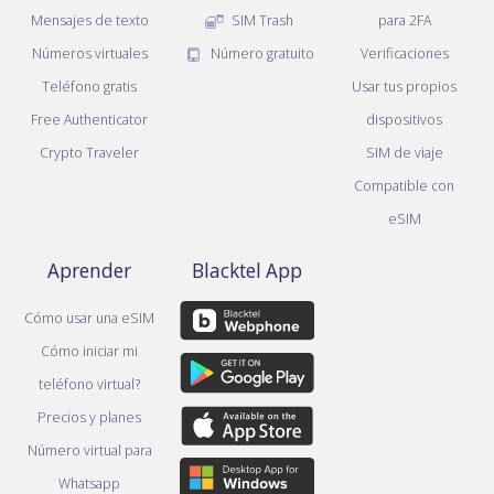
Mensajes de texto
SIM Trash
para 2FA
Números virtuales
Número gratuito
Verificaciones
Teléfono gratis
Usar tus propios
Free Authenticator
dispositivos
Crypto Traveler
SIM de viaje
Compatible con
eSIM
Aprender
Blacktel App
Cómo usar una eSIM
Cómo iniciar mi
teléfono virtual?
Precios y planes
Número virtual para
Whatsapp