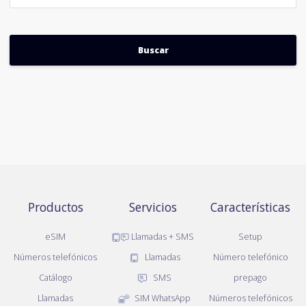
Productos
Servicios
Características
eSIM
Llamadas + SMS
Setup
Números telefónicos
Llamadas
Número telefónico
Catálogo
SMS
prepago
Llamadas
SIM WhatsApp
Números telefónicos