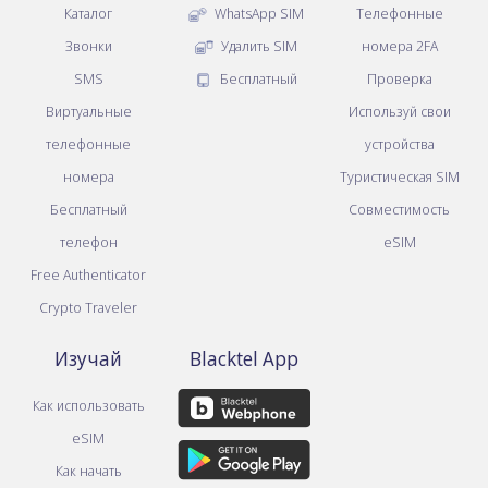
Каталог
WhatsApp SIM
Телефонные
Звонки
Удалить SIM
номера 2FA
SMS
Бесплатный
Проверка
Виртуальные
Используй свои
телефонные
устройства
номера
Туристическая SIM
Бесплатный
Совместимость
телефон
eSIM
Free Authenticator
Crypto Traveler
Изучай
Blacktel App
Как использовать
eSIM
Как начать