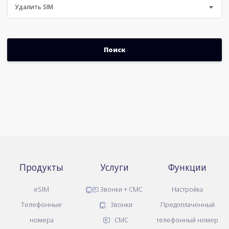
Удалить SIM
Продукты
Услуги
Функции
eSIM
Звонки + СМС
Настройка
Телефонные
Звонки
Предоплаченный
номера
СМС
телефонный номер