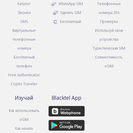
Каталог
WhatsApp SIM
Телефонные
Звонки
Удалить SIM
номера 2FA
SMS
Бесплатный
Проверка
Виртуальные
Используй свои
телефонные
устройства
номера
Туристическая SIM
Бесплатный
Совместимость
телефон
eSIM
Free Authenticator
Crypto Traveler
Изучай
Blacktel App
Как использовать
eSIM
Как начать