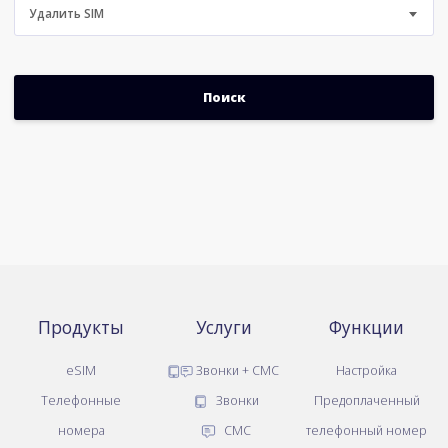
Удалить SIM
Продукты
Услуги
Функции
eSIM
Звонки + СМС
Настройка
Телефонные
Звонки
Предоплаченный
номера
СМС
телефонный номер