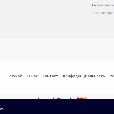
Покупка телеф
помощью крип
Изучай
О нас
Контакт
Конфиденциальность
Ус
ite.