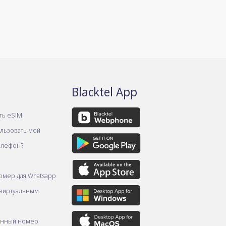
Blacktel App
ть eSIM
ользовать мой
елефон?
омер для Whatsapp
 виртуальным
онный номер