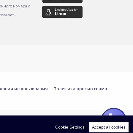
онного номера с
товалюты
ловия использования
Политика против спама
Cookie Settings
Accept all cookies