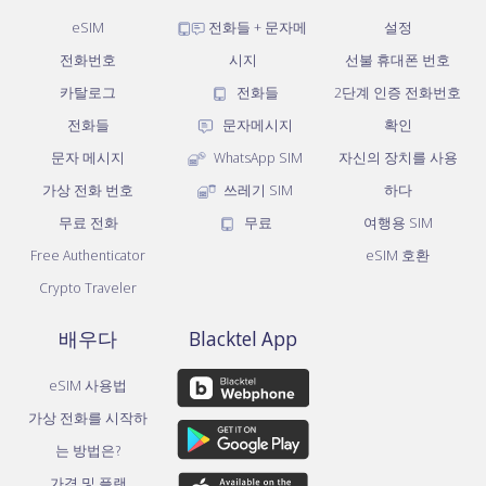
eSIM
전화들 + 문자메
설정
전화번호
시지
선불 휴대폰 번호
카탈로그
전화들
2단계 인증 전화번호
전화들
문자메시지
확인
문자 메시지
WhatsApp SIM
자신의 장치를 사용
가상 전화 번호
쓰레기 SIM
하다
무료 전화
무료
여행용 SIM
Free Authenticator
eSIM 호환
Crypto Traveler
배우다
Blacktel App
eSIM 사용법
가상 전화를 시작하
는 방법은?
가격 및 플랜