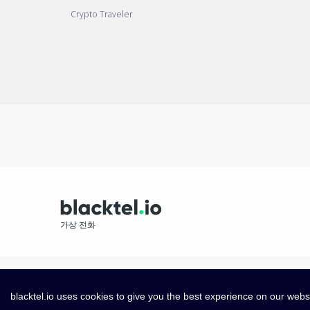
Crypto Traveler
가상 전화
blacktel.io uses cookies to give you the best experience on our webs