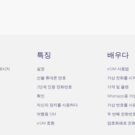
특징
배우다
자메시지
설정
eSIM 사용법
선불 휴대폰 번호
가상 전화를 시
2단계 인증 전화번호
가격 및 플랜
확인
Whatsapp용 
자신의 장치를 사용하다
가상 번호를 사
여행용 SIM
두 번째 전화번
eSIM 호환
암호화폐로 전