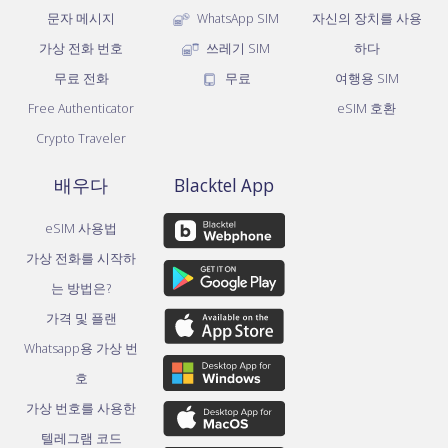
문자 메시지
WhatsApp SIM
자신의 장치를 사용
가상 전화 번호
쓰레기 SIM
하다
무료 전화
무료
여행용 SIM
Free Authenticator
eSIM 호환
Crypto Traveler
배우다
Blacktel App
eSIM 사용법
가상 전화를 시작하
는 방법은?
가격 및 플랜
Whatsapp용 가상 번
호
가상 번호를 사용한
텔레그램 코드