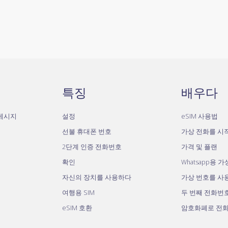
특징
배우다
자메시지
설정
eSIM 사용법
선불 휴대폰 번호
가상 전화를 시
2단계 인증 전화번호
가격 및 플랜
확인
Whatsapp용 
자신의 장치를 사용하다
가상 번호를 사
여행용 SIM
두 번째 전화번
eSIM 호환
암호화폐로 전