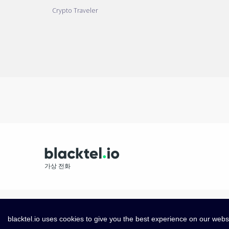
Crypto Traveler
가상 전화
blacktel.io uses cookies to give you the best experience on our webs