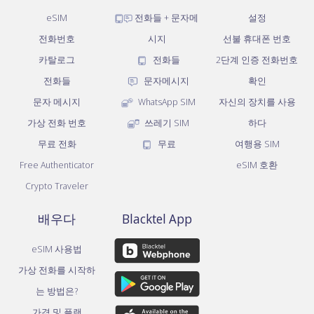
eSIM
전화들 + 문자메
설정
전화번호
시지
선불 휴대폰 번호
카탈로그
전화들
2단계 인증 전화번호
전화들
문자메시지
확인
문자 메시지
WhatsApp SIM
자신의 장치를 사용
가상 전화 번호
쓰레기 SIM
하다
무료 전화
무료
여행용 SIM
Free Authenticator
eSIM 호환
Crypto Traveler
배우다
Blacktel App
eSIM 사용법
가상 전화를 시작하
는 방법은?
가격 및 플랜