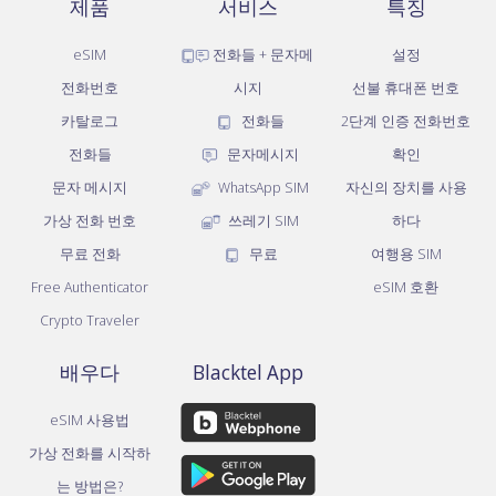
제품
서비스
특징
eSIM
전화들 + 문자메
설정
전화번호
시지
선불 휴대폰 번호
카탈로그
전화들
2단계 인증 전화번호
전화들
문자메시지
확인
문자 메시지
WhatsApp SIM
자신의 장치를 사용
가상 전화 번호
쓰레기 SIM
하다
무료 전화
무료
여행용 SIM
Free Authenticator
eSIM 호환
Crypto Traveler
배우다
Blacktel App
eSIM 사용법
가상 전화를 시작하
는 방법은?