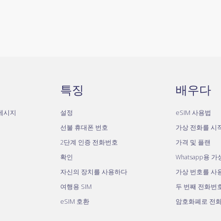
특징
배우다
자메시지
설정
eSIM 사용법
선불 휴대폰 번호
가상 전화를 시
2단계 인증 전화번호
가격 및 플랜
확인
Whatsapp용 
자신의 장치를 사용하다
가상 번호를 사
여행용 SIM
두 번째 전화번
eSIM 호환
암호화폐로 전