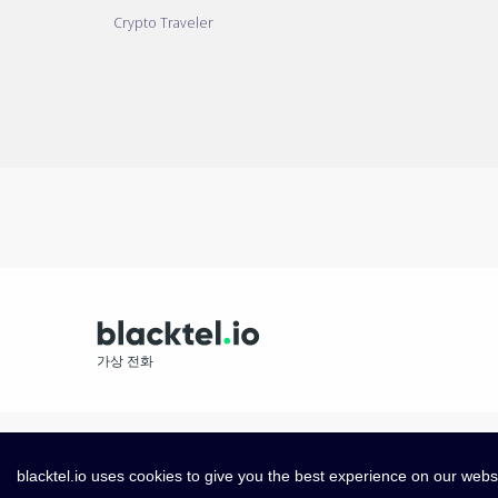
Crypto Traveler
가상 전화
blacktel.io uses cookies to give you the best experience on our webs