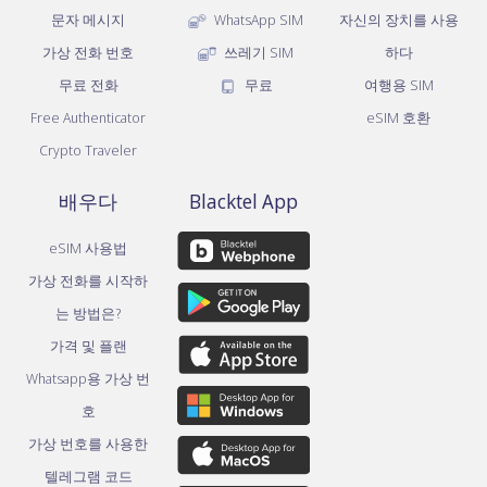
문자 메시지
WhatsApp SIM
자신의 장치를 사용
가상 전화 번호
쓰레기 SIM
하다
무료 전화
무료
여행용 SIM
Free Authenticator
eSIM 호환
Crypto Traveler
배우다
Blacktel App
eSIM 사용법
가상 전화를 시작하
는 방법은?
가격 및 플랜
Whatsapp용 가상 번
호
가상 번호를 사용한
텔레그램 코드