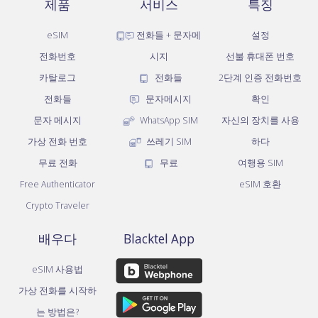
제품
서비스
특징
eSIM
전화들 + 문자메
설정
전화번호
시지
선불 휴대폰 번호
카탈로그
전화들
2단계 인증 전화번호
전화들
문자메시지
확인
문자 메시지
WhatsApp SIM
자신의 장치를 사용
가상 전화 번호
쓰레기 SIM
하다
무료 전화
무료
여행용 SIM
Free Authenticator
eSIM 호환
Crypto Traveler
배우다
Blacktel App
eSIM 사용법
가상 전화를 시작하
는 방법은?