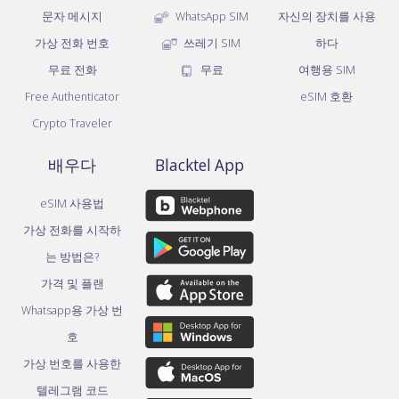
문자 메시지
WhatsApp SIM
자신의 장치를 사용
가상 전화 번호
쓰레기 SIM
하다
무료 전화
무료
여행용 SIM
Free Authenticator
eSIM 호환
Crypto Traveler
배우다
Blacktel App
eSIM 사용법
가상 전화를 시작하
는 방법은?
가격 및 플랜
Whatsapp용 가상 번
호
가상 번호를 사용한
텔레그램 코드