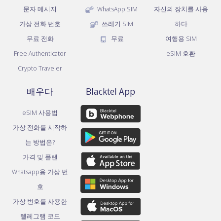
문자 메시지
WhatsApp SIM
자신의 장치를 사용
가상 전화 번호
쓰레기 SIM
하다
무료 전화
무료
여행용 SIM
Free Authenticator
eSIM 호환
Crypto Traveler
배우다
Blacktel App
eSIM 사용법
가상 전화를 시작하
는 방법은?
가격 및 플랜
Whatsapp용 가상 번
호
가상 번호를 사용한
텔레그램 코드