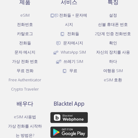
제품
서비스
특징
eSIM
전화들 + 문자메
설정
전화번호
시지
선불 휴대폰 번호
카탈로그
전화들
2단계 인증 전화번호
전화들
문자메시지
확인
문자 메시지
WhatsApp SIM
자신의 장치를 사용
가상 전화 번호
쓰레기 SIM
하다
무료 전화
무료
여행용 SIM
Free Authenticator
eSIM 호환
Crypto Traveler
배우다
Blacktel App
eSIM 사용법
가상 전화를 시작하
는 방법은?