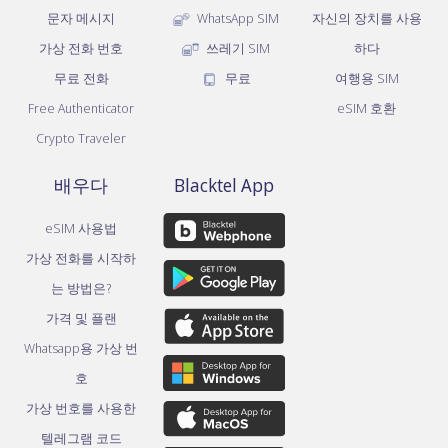
문자 메시지
WhatsApp SIM
자신의 장치를 사용
가상 전화 번호
쓰레기 SIM
하다
무료 전화
무료
여행용 SIM
Free Authenticator
eSIM 호환
Crypto Traveler
배우다
Blacktel App
eSIM 사용법
가상 전화를 시작하
는 방법은?
가격 및 플랜
Whatsapp용 가상 번
호
가상 번호를 사용한
텔레그램 코드