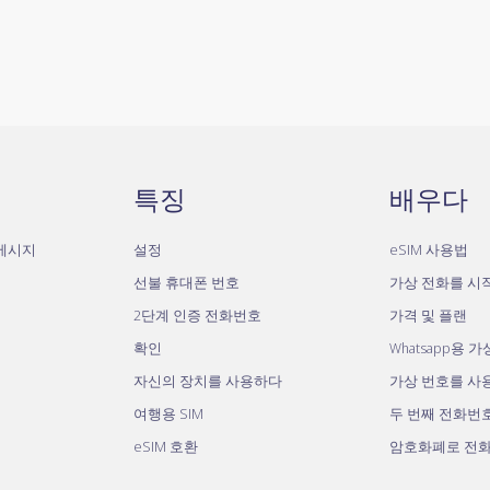
특징
배우다
자메시지
설정
eSIM 사용법
선불 휴대폰 번호
가상 전화를 시
2단계 인증 전화번호
가격 및 플랜
확인
Whatsapp용 
자신의 장치를 사용하다
가상 번호를 사
여행용 SIM
두 번째 전화번
eSIM 호환
암호화폐로 전