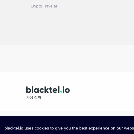
Crypto Traveler
가상 전화
blacktel.io uses cookies to give you the best experience on our webs