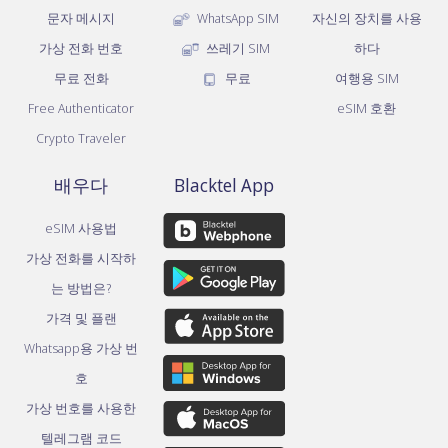
문자 메시지
WhatsApp SIM
자신의 장치를 사용
가상 전화 번호
쓰레기 SIM
하다
무료 전화
무료
여행용 SIM
Free Authenticator
eSIM 호환
Crypto Traveler
배우다
Blacktel App
eSIM 사용법
가상 전화를 시작하
는 방법은?
가격 및 플랜
Whatsapp용 가상 번
호
가상 번호를 사용한
텔레그램 코드