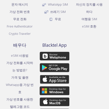
문자 메시지
WhatsApp SIM
자신의 장치를 사용
가상 전화 번호
쓰레기 SIM
하다
무료 전화
무료
여행용 SIM
Free Authenticator
eSIM 호환
Crypto Traveler
배우다
Blacktel App
eSIM 사용법
가상 전화를 시작하
는 방법은?
가격 및 플랜
Whatsapp용 가상 번
호
가상 번호를 사용한
텔레그램 코드