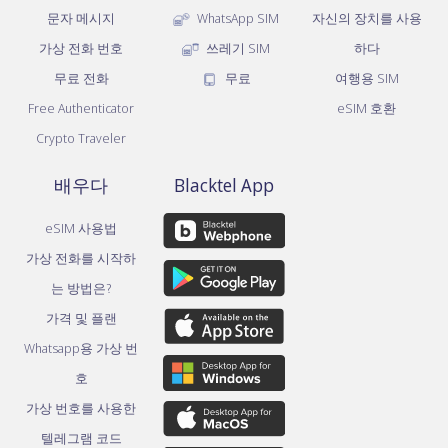
문자 메시지
WhatsApp SIM
자신의 장치를 사용
가상 전화 번호
쓰레기 SIM
하다
무료 전화
무료
여행용 SIM
Free Authenticator
eSIM 호환
Crypto Traveler
배우다
Blacktel App
eSIM 사용법
가상 전화를 시작하
는 방법은?
가격 및 플랜
Whatsapp용 가상 번
호
가상 번호를 사용한
텔레그램 코드