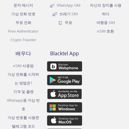
문자 메시지
WhatsApp SIM
자신의 장치를 사용
가상 전화 번호
쓰레기 SIM
하다
무료 전화
무료
여행용 SIM
Free Authenticator
eSIM 호환
Crypto Traveler
배우다
Blacktel App
eSIM 사용법
가상 전화를 시작하
는 방법은?
가격 및 플랜
Whatsapp용 가상 번
호
가상 번호를 사용한
텔레그램 코드