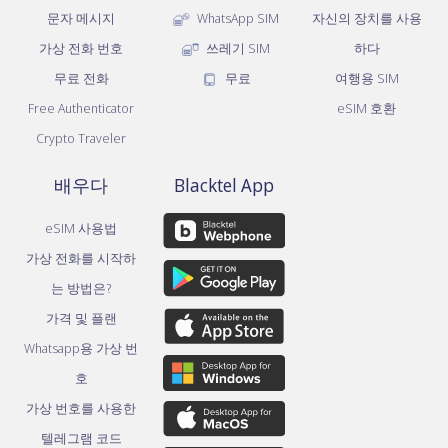
문자 메시지
WhatsApp SIM
자신의 장치를 사용
가상 전화 번호
쓰레기 SIM
하다
무료 전화
무료
여행용 SIM
Free Authenticator
eSIM 호환
Crypto Traveler
배우다
Blacktel App
eSIM 사용법
가상 전화를 시작하
는 방법은?
가격 및 플랜
Whatsapp용 가상 번
호
가상 번호를 사용한
텔레그램 코드