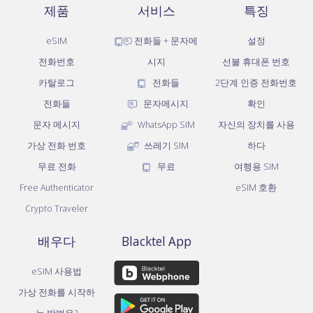
제품
서비스
특징
eSIM
전화들 + 문자메
설정
전화번호
시지
선불 휴대폰 번호
카탈로그
전화들
2단계 인증 전화번호
전화들
문자메시지
확인
문자 메시지
WhatsApp SIM
자신의 장치를 사용
가상 전화 번호
쓰레기 SIM
하다
무료 전화
무료
여행용 SIM
Free Authenticator
eSIM 호환
Crypto Traveler
배우다
Blacktel App
eSIM 사용법
가상 전화를 시작하