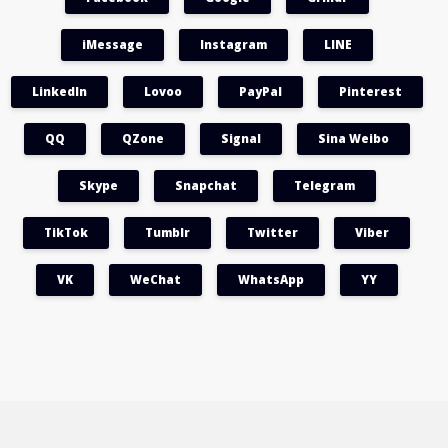
iMessage
Instagram
LINE
LinkedIn
Lovoo
PayPal
Pinterest
QQ
QZone
Signal
Sina Weibo
Skype
Snapchat
Telegram
TikTok
Tumblr
Twitter
Viber
VK
WeChat
WhatsApp
YY