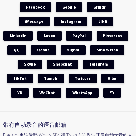
Facebook
Google
Grindr
iMessage
Instagram
LINE
LinkedIn
Lovoo
PayPal
Pinterest
QQ
QZone
Signal
Sina Weibo
Skype
Snapchat
Telegram
TikTok
Tumblr
Twitter
Viber
VK
WeChat
WhatsApp
YY
带有自动录音的语音邮箱
Blacktel 电话号码
Whats SIM
和
Trash SIM
默认开启自动录音的语