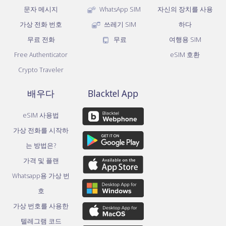
문자 메시지
WhatsApp SIM
자신의 장치를 사용
가상 전화 번호
쓰레기 SIM
하다
무료 전화
무료
여행용 SIM
Free Authenticator
eSIM 호환
Crypto Traveler
배우다
Blacktel App
eSIM 사용법
가상 전화를 시작하
는 방법은?
가격 및 플랜
Whatsapp용 가상 번
호
가상 번호를 사용한
텔레그램 코드