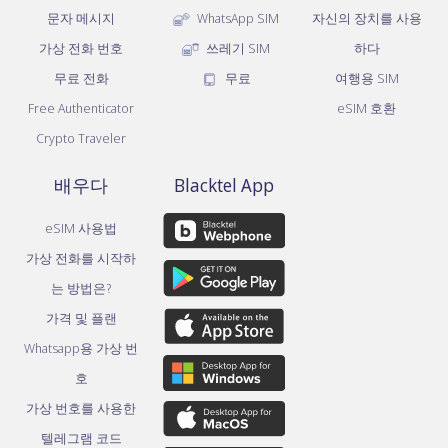
문자 메시지
WhatsApp SIM
자신의 장치를 사용
가상 전화 번호
쓰레기 SIM
하다
무료 전화
무료
여행용 SIM
Free Authenticator
eSIM 호환
Crypto Traveler
배우다
Blacktel App
eSIM 사용법
가상 전화를 시작하
는 방법은?
가격 및 플랜
Whatsapp용 가상 번
호
가상 번호를 사용한
텔레그램 코드