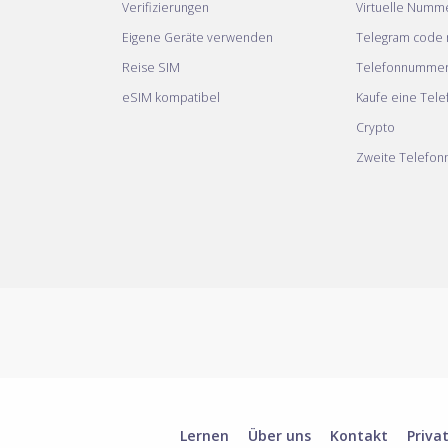
Verifizierungen
Virtuelle Numm
Eigene Geräte verwenden
Telegram code m
Reise SIM
Telefonnumme
eSIM kompatibel
Kaufe eine Tel
Crypto
Zweite Telefo
Lernen
Über uns
Kontakt
Priva