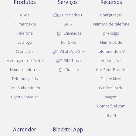
Produtos
Serviços
Recursos
eSIM
Chamadas +
Configuração
Números de
SMS
Número de telefone
Telefone
Chamadas
pré-pago
Catálogo
SMS
Números de
Chamadas
WhatsApp SIM
telefone de 2FA
Mensagens de Texto
SIM Trash
Verificações
Números virtuais
Gratuito
Usar Seus Próprios
Telefone grátis
Dispositivos
Free Authenticator
Cartão SIM de
Crypto Traveler
Viagem
Compatível com
eSIM
Aprender
Blacktel App